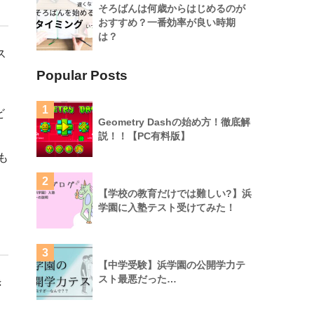
そろばんは何歳からはじめるのが
おすすめ？一番効率が良い時期
は？
ス
Popular Posts
1
ビ
Geometry Dashの始め方！徹底解
説！！【PC有料版】
とも
2
【学校の教育だけでは難しい?】浜
学園に入塾テスト受けてみた！
3
【中学受験】浜学園の公開学力テ
スト最悪だった…
き