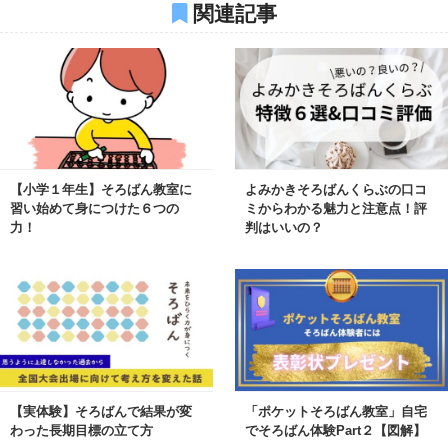
関連記事
【小学１年生】そろばん教室に
よみかきそろばんくらぶの口コ
習い始めて身につけた６つの
ミからわかる魅力と注意点！評
力！
判はいいの？
【実体験】そろばんで結果が変
「ポケットそろばん教室」自宅
わった長期目標の立て方
でそろばん体験Part２【図解】