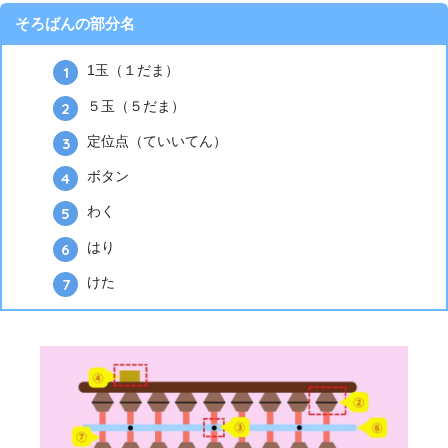
そろばんの部分名
1玉（１だま）
５玉（５だま）
定位点（ていいてん）
ボタン
わく
はり
けた